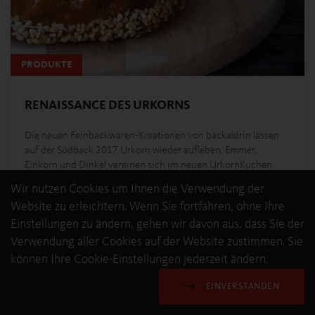
PRODUKTE
RENAISSANCE DES URKORNS
Die neuen Feinbackwaren-Kreationen von backaldrin lassen
auf der Südback 2017 Urkorn wieder aufleben. Emmer,
Einkorn und Dinkel vereinen sich im neuen UrkornKuchen
Mix und…
Wir nutzen Cookies um Ihnen die Verwendung der
Website zu erleichtern. Wenn Sie fortfahren, ohne Ihre
Einstellungen zu ändern, gehen wir davon aus, dass Sie der
MEHR ERFAHREN
Verwendung aller Cookies auf der Website zustimmen. Sie
können Ihre Cookie-Einstellungen jederzeit ändern.
EINVERSTANDEN