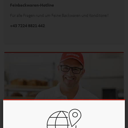
Feinbackwaren-Hotline
Für alle Fragen rund um Feine Backwaren und Konditorei!
+43 7224 8821 442