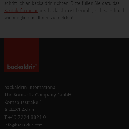
schriftlich an backaldrin richten. Bitte füllen Sie dazu das
Kontaktformular
aus. backaldrin ist bemüht, sich so schnell
wie möglich bei Ihnen zu melden!
backaldrin International
The Kornspitz Company GmbH
Kornspitzstraße 1
A-4481 Asten
T +43 7224 8821 0
info
@
backaldrin
.
com