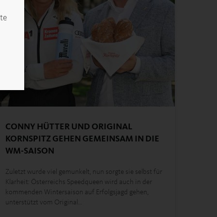
ite
CONNY HÜTTER UND ORIGINAL
KORNSPITZ GEHEN GEMEINSAM IN DIE
WM-SAISON
Zuletzt wurde viel gemunkelt, nun sorgte sie selbst für
Klarheit: Österreichs Speedqueen wird auch in der
kommenden Wintersaison auf Erfolgsjagd gehen,
unterstützt vom Original…