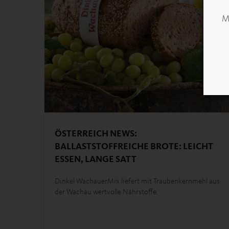
Mö
ÖSTERREICH NEWS:
BALLASTSTOFFREICHE BROTE: LEICHT
ESSEN, LANGE SATT
Dinkel WachauerMix liefert mit Traubenkernmehl aus
der Wachau wertvolle Nährstoffe.