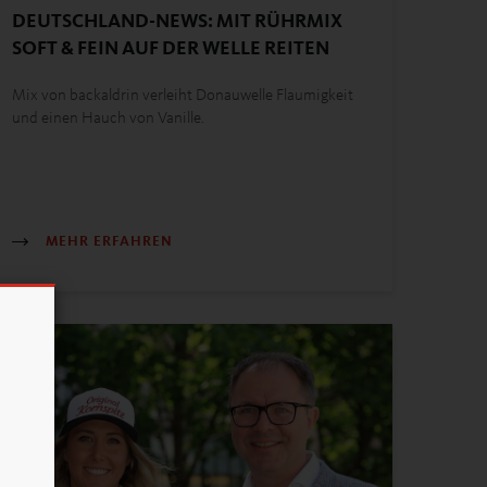
DEUTSCHLAND-NEWS: MIT RÜHRMIX
SOFT & FEIN AUF DER WELLE REITEN
Mix von backaldrin verleiht Donauwelle Flaumigkeit
und einen Hauch von Vanille.
MEHR ERFAHREN