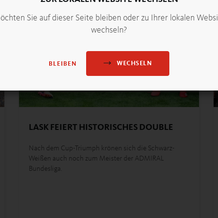
chten Sie auf dieser Seite bleiben oder zu Ihrer lokalen Webs
wechseln?
WECHSELN
BLEIBEN
LASK FEIERT HISTORISCHES DOUBLE
Nach dem Cup-Triumph krönen sich die Schwarz-
Weißen auch noch zum Meister der ADMIRAL
Bundesliga.