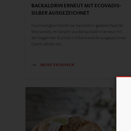
BACKALDRIN ERNEUT MIT ECOVADIS-
SILBER AUSGEZEICHNET
Nachhaltigkeit bleibt bei backaldrin gelebte Realität:
Wie bereits im Vorjahr wurde backaldrin erneut mit
der begehrten EcoVadis-Silbermedaille ausgezeichnet.
Damit zählen wir…
MEHR ERFAHREN