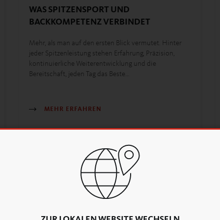
WAS SPITZENSPORT UND
BACKKOMPETENZ VERBINDET
Mehr, als man auf den ersten Blick vermutet. Hinter
jeder Spitzenleistung stehen Erfahrung, Präzision,
kontinuierliche Weiterentwicklung und die
Bereitschaft, jeden Tag das Beste…
MEHR ERFAHREN
ZUR LOKALEN WEBSITE WECHSELN