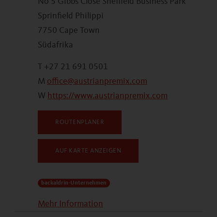
No 5 Gibbs Close Sheffield Business Park
Sprinfield Philippi
7750 Cape Town
Südafrika
T +27 21 691 0501
M
office@austrianpremix.com
W
https://www.austrianpremix.com
ROUTENPLANER
AUF KARTE ANZEIGEN
backaldrin-Unternehmen
Mehr Information