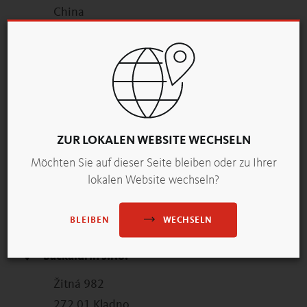
China
T +8620 8582 6111
M
Kevin.Xi@backaldrin.com.cn
ROUTENPLANER
ZUR LOKALEN WEBSITE WECHSELN
AUF KARTE ANZEIGEN
Möchten Sie auf dieser Seite bleiben oder zu Ihrer
lokalen Website wechseln?
backaldrin-Unternehmen
Mehr Information
WECHSELN
BLEIBEN
backaldrin s.r.o.
Žitná 982
272 01 Kladno