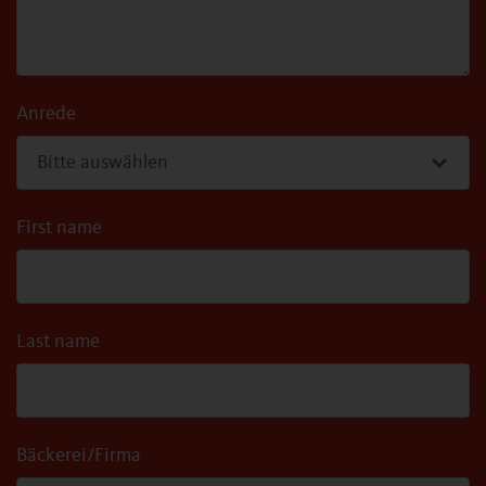
Anrede
First name
Last name
Bäckerei/Firma