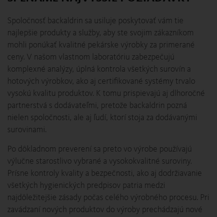
Spoločnosť backaldrin sa usiluje poskytovať vám tie
najlepšie produkty a služby, aby ste svojim zákazníkom
mohli ponúkať kvalitné pekárske výrobky za primerané
ceny. V našom vlastnom laboratóriu zabezpečujú
komplexné analýzy, úplná kontrola všetkých surovín a
hotových výrobkov, ako aj certifikované systémy trvalo
vysokú kvalitu produktov. K tomu prispievajú aj dlhoročné
partnerstvá s dodávateľmi, pretože backaldrin pozná
nielen spoločnosti, ale aj ľudí, ktorí stoja za dodávanými
surovinami.
Po dôkladnom preverení sa preto vo výrobe používajú
výlučne starostlivo vybrané a vysokokvalitné suroviny.
Prísne kontroly kvality a bezpečnosti, ako aj dodržiavanie
všetkých hygienických predpisov patria medzi
najdôležitejšie zásady počas celého výrobného procesu. Pri
zavádzaní nových produktov do výroby prechádzajú nové