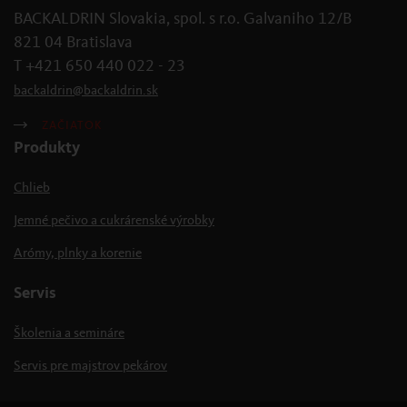
BACKALDRIN Slovakia, spol. s r.o. Galvaniho 12/B
821 04 Bratislava
T +421 650 440 022 - 23
backaldrin
@
backaldrin
.
sk
ZAČIATOK
Produkty
Chlieb
Jemné pečivo a cukrárenské výrobky
Arómy, plnky a korenie
Servis
Školenia a semináre
Servis pre majstrov pekárov