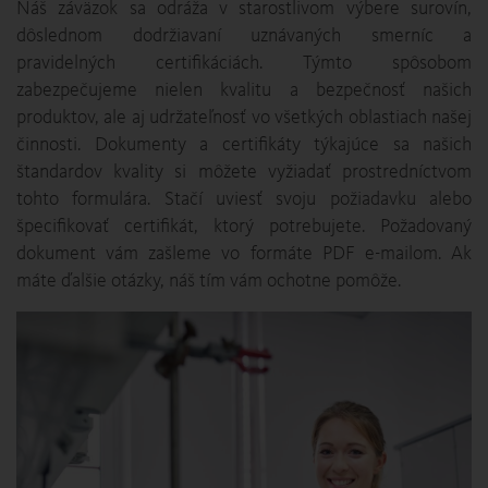
Náš záväzok sa odráža v starostlivom výbere surovín,
dôslednom dodržiavaní uznávaných smerníc a
pravidelných certifikáciách. Týmto spôsobom
zabezpečujeme nielen kvalitu a bezpečnosť našich
produktov, ale aj udržateľnosť vo všetkých oblastiach našej
činnosti. Dokumenty a certifikáty týkajúce sa našich
štandardov kvality si môžete vyžiadať prostredníctvom
tohto formulára. Stačí uviesť svoju požiadavku alebo
špecifikovať certifikát, ktorý potrebujete. Požadovaný
dokument vám zašleme vo formáte PDF e-mailom. Ak
máte ďalšie otázky, náš tím vám ochotne pomôže.