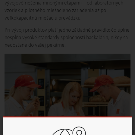
vývojové riešenia mnohými etapami – od laboratórnych
vzoriek a pilotného miešacieho zariadenia až po
veľkokapacitnú miešaciu prevádzku.
Pri vývoji produktov platí jedno základné pravidlo: čo úplne
nespĺňa vysoké štandardy spoločnosti backaldrin, nikdy sa
nedostane do vašej pekárne.