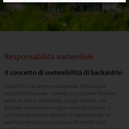
Responsabilità sostenibile
Il concetto di sostenibilità di backaldrin
backaldrin è da sempre consapevole della propria
responsabilità sociale. L’azienda a conduzione familiare
punta da anni su partnership a lungo termine, una
gestione sostenibile e un agire orientato al futuro. Il
principale produttore austriaco di ingredienti per la
panificazione unisce la tradizione del mondo della