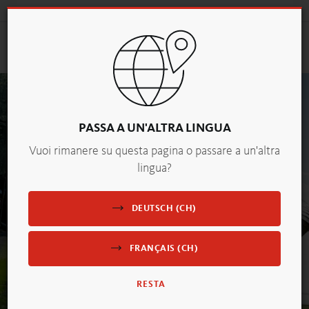
Search
Togg
navig
PASSA A UN'ALTRA LINGUA
Vuoi rimanere su questa pagina o passare a un'altra
lingua?
DEUTSCH (CH)
Firmengebäude mit PANEUM und Fahnen
FRANÇAIS (CH)
RESTA