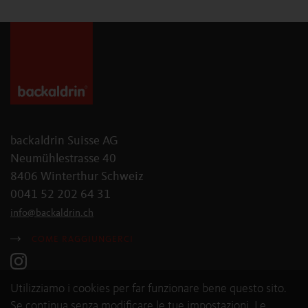
backaldrin Suisse AG
Neumühlestrasse 40
8406 Winterthur Schweiz
0041 52 202 64 31
info
@
backaldrin
.
ch
COME RAGGIUNGERCI
Utilizziamo i cookies per far funzionare bene questo sito.
Se continua senza modificare le tue impostazioni, Le