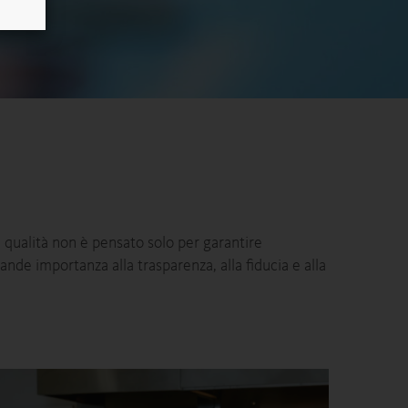
a qualità non è pensato solo per garantire
nde importanza alla trasparenza, alla fiducia e alla