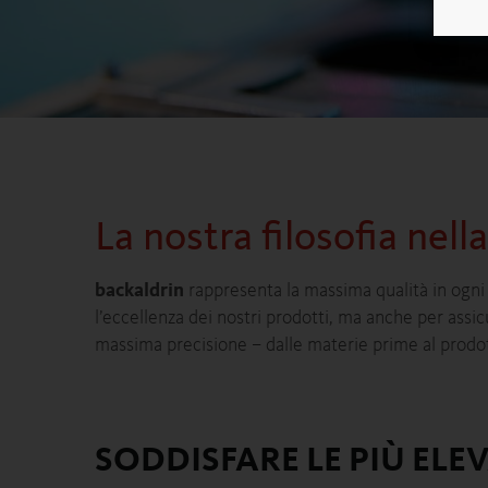
La nostra filosofia nell
backaldrin
rappresenta la massima qualità in ogni 
l’eccellenza dei nostri prodotti, ma anche per assi
massima precisione – dalle materie prime al prodott
SODDISFARE LE PIÙ ELE