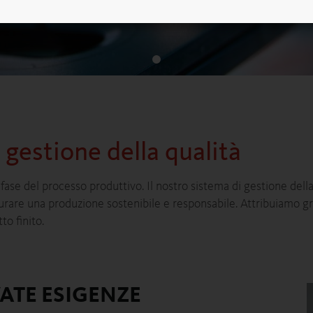
a gestione della qualità
fase del processo produttivo. Il nostro sistema di gestione dell
curare una produzione sostenibile e responsabile. Attribuiamo gra
o finito.
VATE ESIGENZE