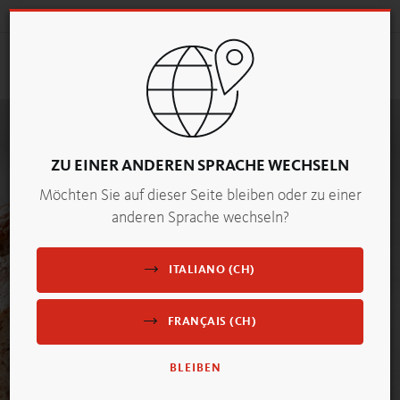
KONTAKT
CH
Suchen
Togg
navig
ZU EINER ANDEREN SPRACHE WECHSELN
Möchten Sie auf dieser Seite bleiben oder zu einer
anderen Sprache wechseln?
ITALIANO (CH)
FRANÇAIS (CH)
BLEIBEN