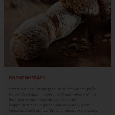
ROGGENGEBÄCK
Ebenso ein Klassiker und genauso beliebt wie der „große
Bruder“, das Roggenmischbrot, ist Roggengebäck. Mit den
Backzutaten von backaldrin lassen sich viele
Roggenvariationen in gleichbleibend hoher Qualität
herstellen. Damit gelingen Brötchen ebenso wie knusprig