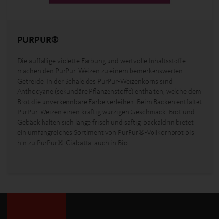
PURPUR®
Die auffällige violette Färbung und wertvolle Inhaltsstoffe
machen den PurPur-Weizen zu einem bemerkenswerten
Getreide. In der Schale des PurPur-Weizenkorns sind
Anthocyane (sekundäre Pflanzenstoffe) enthalten, welche dem
Brot die unverkennbare Farbe verleihen. Beim Backen entfaltet
PurPur-Weizen einen kräftig würzigen Geschmack. Brot und
Gebäck halten sich lange frisch und saftig. backaldrin bietet
ein umfangreiches Sortiment von PurPur®-Vollkornbrot bis
hin zu PurPur®-Ciabatta, auch in Bio.