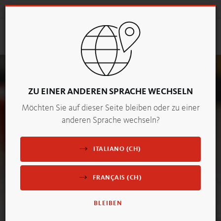
KONTAKT
CH
Suchen
Togg
navig
ZU EINER ANDEREN SPRACHE WECHSELN
Möchten Sie auf dieser Seite bleiben oder zu einer
anderen Sprache wechseln?
ITALIANO (CH)
FRANÇAIS (CH)
BLEIBEN