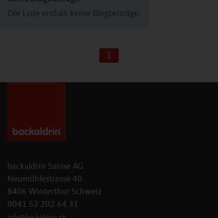
Die Liste enthält keine Blogbeiträge.
1
backaldrin Suisse AG
Neumühlestrasse 40
8406 Winterthur Schweiz
0041 52 202 64 31
info
@
backaldrin
.
ch