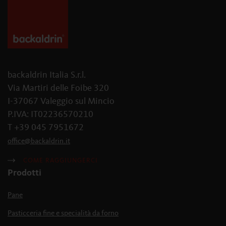
backaldrin Italia S.r.l.
Via Martiri delle Foibe 320
I-37067 Valeggio sul Mincio
P.IVA: IT02236570210
T +39 045 7951672
office
@
backaldrin
.
it
COME RAGGIUNGERCI
Prodotti
Pane
Pasticceria fine e specialità da forno