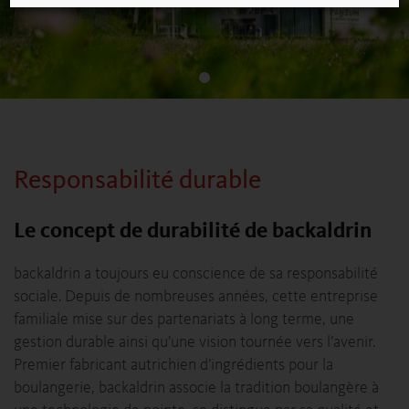
Responsabilité durable
Le concept de durabilité de backaldrin
backaldrin a toujours eu conscience de sa responsabilité
sociale. Depuis de nombreuses années, cette entreprise
familiale mise sur des partenariats à long terme, une
gestion durable ainsi qu’une vision tournée vers l’avenir.
Premier fabricant autrichien d’ingrédients pour la
boulangerie, backaldrin associe la tradition boulangère à