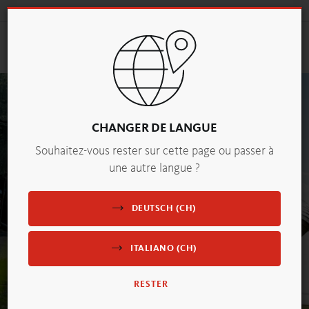
Search
Togg
navig
CHANGER DE LANGUE
Souhaitez-vous rester sur cette page ou passer à
une autre langue ?
DEUTSCH (CH)
Firmengebäude mit PANEUM und Fahnen
ITALIANO (CH)
RESTER