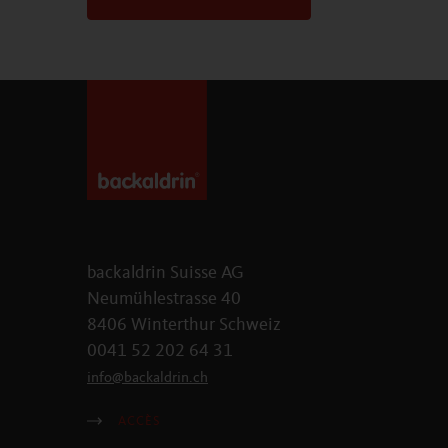
backaldrin Suisse AG
Neumühlestrasse 40
8406 Winterthur Schweiz
0041 52 202 64 31
info
@
backaldrin
.
ch
ACCÈS