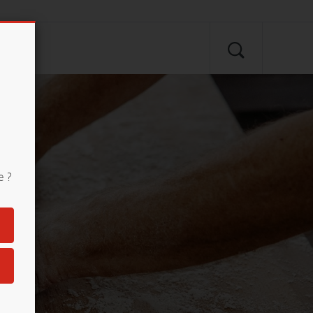
SEARCH
e ?