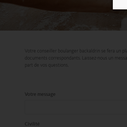
Votre conseiller boulanger backaldrin se fera un pl
documents correspondants. Laissez-nous un message
part de vos questions.
Votre message
Civilité