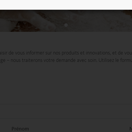
aisir de vous informer sur nos produits et innovations, et de vou
 – nous traiterons votre demande avec soin. Utilisez le formul
Prénom