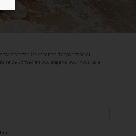
s transmettre les recettes d’application et
aire de conseil en boulangerie pour nous faire
Nom