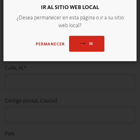
Panadería/Empresa
IR AL SITIO WEB LOCAL
¿Desea permanecer en esta página o ir a su sitio
web local?
N.º de cliente
IR
PERMANECER
Calle, N.º
Código postal, Ciudad
País