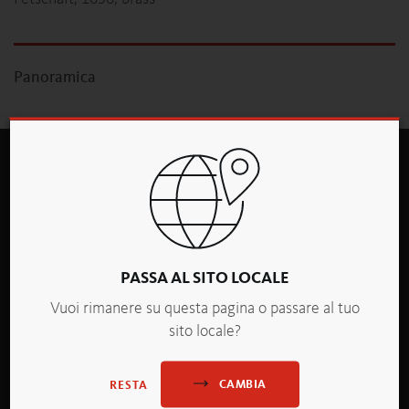
Panoramica
PASSA AL SITO LOCALE
backaldrin Italia S.r.l.
Vuoi rimanere su questa pagina o passare al tuo
Via Martiri delle Foibe 320
sito locale?
I-37067 Valeggio sul Mincio
P.IVA: IT02236570210
T +39 045 7951672
CAMBIA
RESTA
office
@
backaldrin
.
it