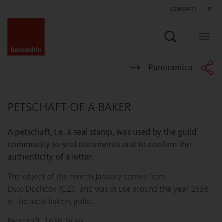
CONTATTI
IT
Search
Togg
navig
Panoramica
PETSCHAFT OF A BAKER
A petschaft, i.e. a seal stamp, was used by the guild
community to seal documents and to confirm the
authenticity of a letter.
The object of the month January comes from
Dux/Duchcov (CZ), and was in use around the year 1636
in the local bakers guild.
Petschaft, 1636, brass