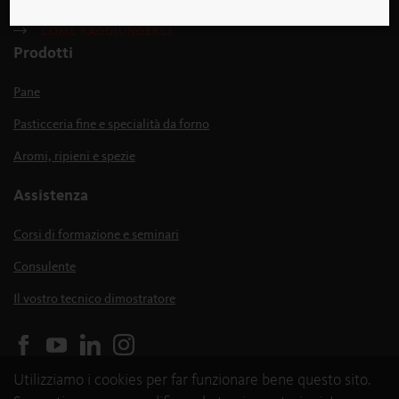
COME RAGGIUNGERCI
Prodotti
Pane
Pasticceria fine e specialità da forno
Aromi, ripieni e spezie
Assistenza
Corsi di formazione e seminari
Consulente
Il vostro tecnico dimostratore
Utilizziamo i cookies per far funzionare bene questo sito.