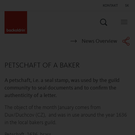
KONTAKT
SK
Hľadať
Togg
navig
News Overview
PETSCHAFT OF A BAKER
A petschaft, i.e. a seal stamp, was used by the guild
community to seal documents and to confirm the
authenticity of a letter.
The object of the month January comes from
Dux/Duchcov (CZ), and was in use around the year 1636
in the local bakers guild.
Petschaft, 1636, brass