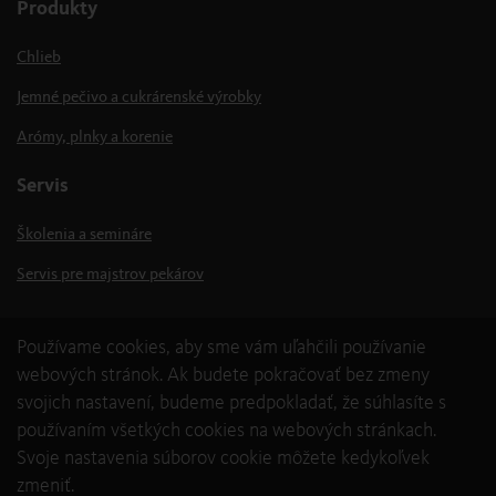
Produkty
Chlieb
Jemné pečivo a cukrárenské výrobky
Arómy, plnky a korenie
Servis
Školenia a semináre
Servis pre majstrov pekárov
Používame cookies, aby sme vám uľahčili používanie
webových stránok. Ak budete pokračovať bez zmeny
svojich nastavení, budeme predpokladať, že súhlasíte s
používaním všetkých cookies na webových stránkach.
Svoje nastavenia súborov cookie môžete kedykoľvek
zmeniť.
© 2026 backaldrin International The Kornspitz Company GmbH