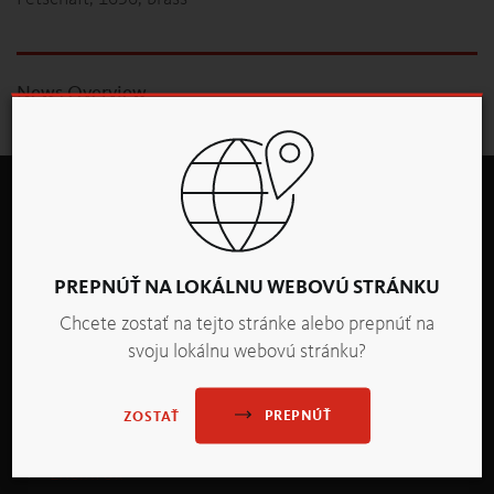
News Overview
PREPNÚŤ NA LOKÁLNU WEBOVÚ STRÁNKU
Chcete zostať na tejto stránke alebo prepnúť na
BACKALDRIN Slovakia, spol. s r.o. Galvaniho 12/B
svoju lokálnu webovú stránku?
821 04 Bratislava
T +421 650 440 022 - 23
PREPNÚŤ
ZOSTAŤ
backaldrin
@
backaldrin
.
sk
ZAČIATOK