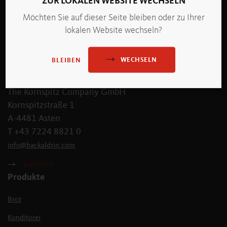
ZUR LOKALEN WEBSITE WECHSELN
Möchten Sie auf dieser Seite bleiben oder zu Ihrer
lokalen Website wechseln?
WECHSELN
BLEIBEN
backaldrin International
The Kornspitz Company GmbH
Kornspitzstraße 1
A-4481 Asten
T +43 7224 8821 0
info
@
backaldrin
.
com
ANFAHRT
Produkte
Brot
Konditorei