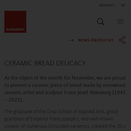
KONTAKT
DE
Suchen
Togg
navig
NEWS-ÜBERSICHT
CERAMIC BREAD DELICACY
As the object of the month for November, we are proud
to present a ceramic piece of bread made by renowned
ceramic artist and sculptor Franz Josef Altenburg (1941
– 2021).
The graduate of the Graz School of Applied Arts, great-
grandson of Emperor Franz Joseph I, and well-known
creator of numerous Gmunden ceramics, created the 20 x