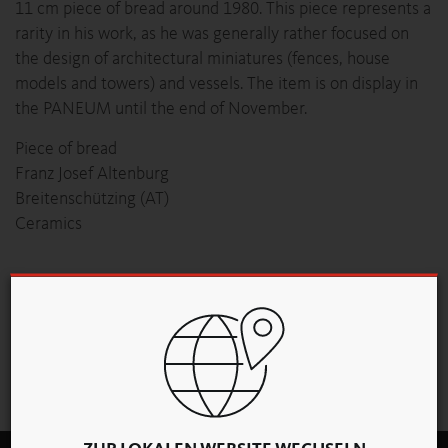
11 cm piece of bread around 1980. This piece represents a
rarity in his work, as he was generally rather focused on
the design of architectural miniatures (fences, house
models and towers) and vessels. The item is on display in
the PANEUM until the end of November.
Piece of bread
Franz Josef Altenburg
Breitenschützing (AT)
Ceramics
NEWS-ÜBERSICHT