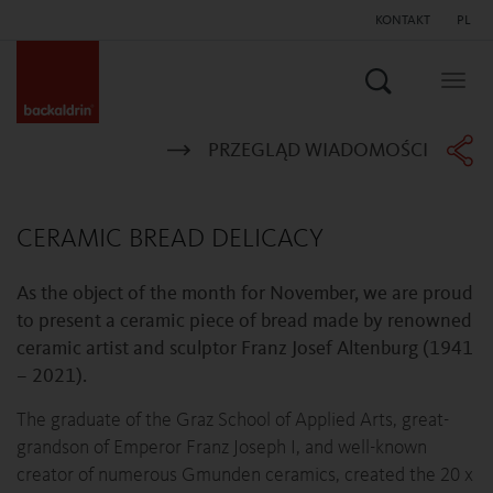
KONTAKT
PL
Szukaj
Togg
navig
PRZEGLĄD WIADOMOŚCI
CERAMIC BREAD DELICACY
As the object of the month for November, we are proud
to present a ceramic piece of bread made by renowned
ceramic artist and sculptor Franz Josef Altenburg (1941
– 2021).
The graduate of the Graz School of Applied Arts, great-
grandson of Emperor Franz Joseph I, and well-known
creator of numerous Gmunden ceramics, created the 20 x