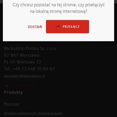
Czy chcesz pozostać na tej stronie, czy przełączyć
na lokalną stronę internetową?
PRZEŁĄCZ
ZOSTAŃ
Backaldrin Polska Sp. z o.o.
02-867 Warszawa
PL-Ul. Baletowa 32
Tel.: +48 22 648 20 80-83
backaldrin
@
backaldrin
.
pl
JAK DOJECHAĆ
Produkty
Pieczywo
Wyroby cukiernicze i drobne wypieki