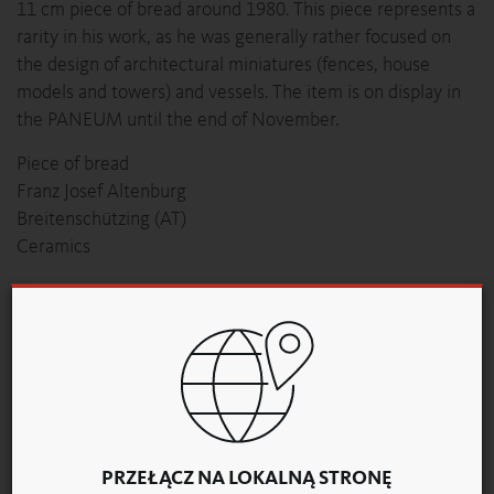
11 cm piece of bread around 1980. This piece represents a
rarity in his work, as he was generally rather focused on
the design of architectural miniatures (fences, house
models and towers) and vessels. The item is on display in
the PANEUM until the end of November.
Piece of bread
Franz Josef Altenburg
Breitenschützing (AT)
Ceramics
PRZEGLĄD
WIADOMOŚCI
PRZEŁĄCZ NA LOKALNĄ STRONĘ