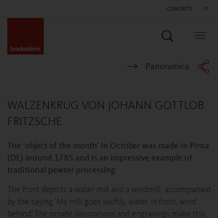
CONTATTI
IT
Search
Togg
navig
Panoramica
WALZENKRUG VON JOHANN GOTTLOB
FRITZSCHE
The ‘object of the month’ in October was made in Pirna
(DE) around 1785 and is an impressive example of
traditional pewter processing
The front depicts a water mill and a windmill, accompanied
by the saying ‘My mill goes swiftly, water in front, wind
behind’. The ornate decorations and engravings make this