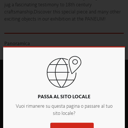
jug a fascinating testimony to 18th century
craftsmanship.Discover this special piece and many other
exciting objects in our exhibition at the PANEUM!
Panoramica
PASSA AL SITO LOCALE
Vuoi rimanere su questa pagina o passare al tuo
backaldrin Italia S.r.l.
sito locale?
Via Martiri delle Foibe 320
I-37067 Valeggio sul Mincio