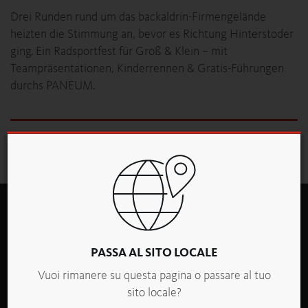
Drei Runden rund um das backaldrin-Firmengelände
heizten die Stimmung an, bevor es Richtung Hinterstoder
ging. Ein Radsportfest für Groß & Klein – mit
Teampräsentationen, Kinderrennen & Gratis-Führungen
durchs PANEUM.
Panoramica
PASSA AL SITO LOCALE
Vuoi rimanere su questa pagina o passare al tuo
sito locale?
backaldrin Italia S.r.l.