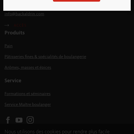
T +43 7224 8821 0
info
@
backaldrin
.
com
ACCÈS
Produits
Pain
Pâtisseries fines & spécialités de boulangerie
Arômes, masses et épices
Service
Formations et séminaires
Service Maître boulanger
Nous utilisons des cookies pour rendre plus facile