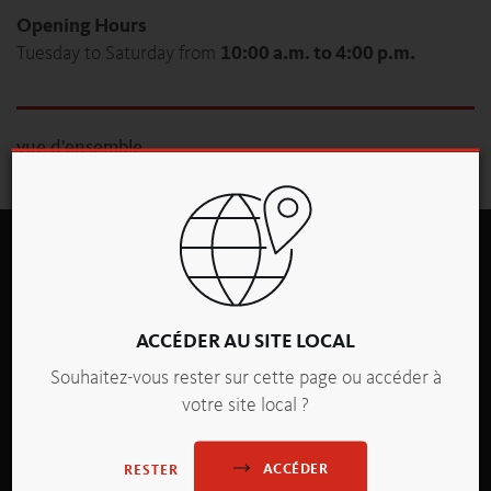
Opening Hours
Tuesday to Saturday from
10:00 a.m. to 4:00 p.m.
vue d'ensemble
ACCÉDER AU SITE LOCAL
Souhaitez-vous rester sur cette page ou accéder à
backaldrin International
votre site local ?
The Kornspitz Company GmbH
Kornspitzstraße 1
ACCÉDER
RESTER
A-4481 Asten