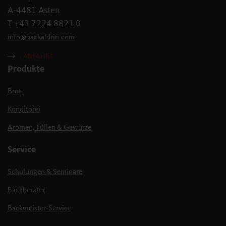
A-4481 Asten
T +43 7224 8821 0
info
@
backaldrin
.
com
ANFAHRT
Produkte
Brot
Konditorei
Aromen, Füllen & Gewürze
Service
Schulungen & Seminare
Backberater
Backmeister-Service