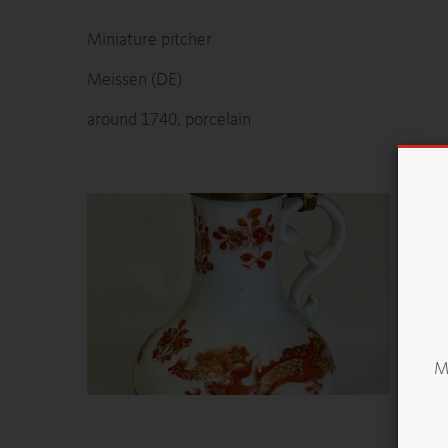
Miniature pitcher
Meissen (DE)
around 1740, porcelain
Mö