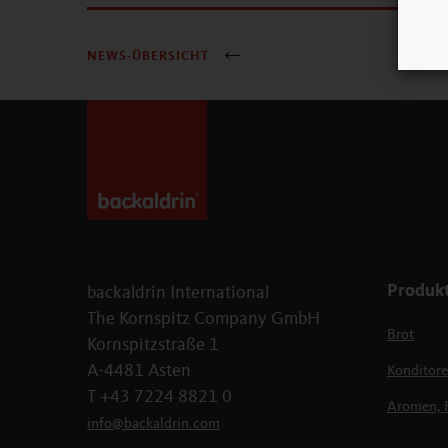
NEWS-ÜBERSICHT
Produk
backaldrin International
The Kornspitz Company GmbH
Brot
Kornspitzstraße 1
A-4481 Asten
Konditore
T +43 7224 8821 0
Aromen, 
info
@
backaldrin
.
com