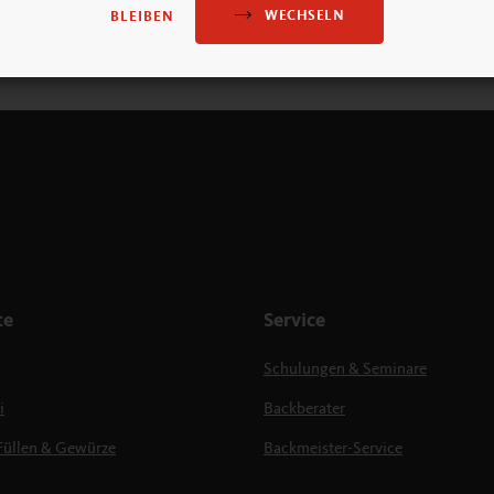
WECHSELN
BLEIBEN
te
Service
Schulungen & Seminare
i
Backberater
Füllen & Gewürze
Backmeister-Service