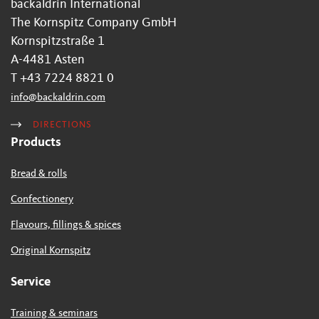
backaldrin International
The Kornspitz Company GmbH
Kornspitzstraße 1
A-4481 Asten
T +43 7224 8821 0
info
@
backaldrin
.
com
DIRECTIONS
Products
Bread & rolls
Confectionery
Flavours, fillings & spices
Original Kornspitz
Service
Training & seminars