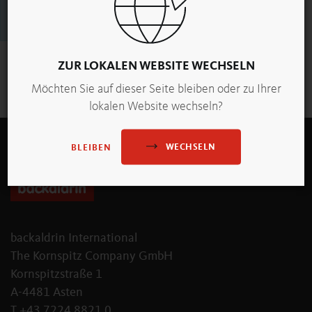
Die Liste enthält keine Blogbeiträge.
ZUR LOKALEN WEBSITE WECHSELN
1
Möchten Sie auf dieser Seite bleiben oder zu Ihrer
lokalen Website wechseln?
WECHSELN
BLEIBEN
backaldrin International
The Kornspitz Company GmbH
Kornspitzstraße 1
A-4481 Asten
T +43 7224 8821 0