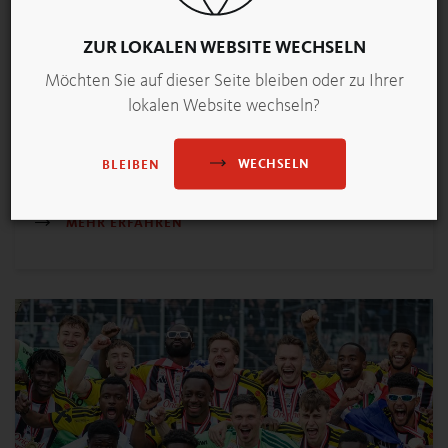
ZUR LOKALEN WEBSITE WECHSELN
ÖSTERREICH NEWS: BALLASTSTOFFREICHE
Möchten Sie auf dieser Seite bleiben oder zu Ihrer
BROTE: LEICHT ESSEN, LANGE SATT
lokalen Website wechseln?
Dinkel WachauerMix liefert mit Traubenkernmehl aus der
Wachau wertvolle Nährstoffe.
WECHSELN
BLEIBEN
MEHR ERFAHREN