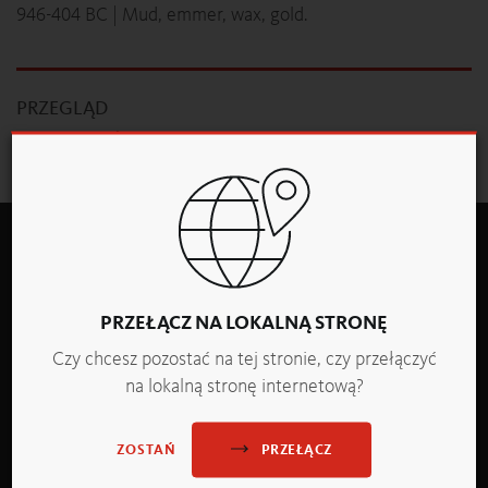
946-404 BC | Mud, emmer, wax, gold.
PRZEGLĄD
WIADOMOŚCI
PRZEŁĄCZ NA LOKALNĄ STRONĘ
Czy chcesz pozostać na tej stronie, czy przełączyć
na lokalną stronę internetową?
Backaldrin Polska Sp. z o.o.
02-867 Warszawa
PL-Ul. Baletowa 32
PRZEŁĄCZ
ZOSTAŃ
Tel.: +48 22 648 20 80-83