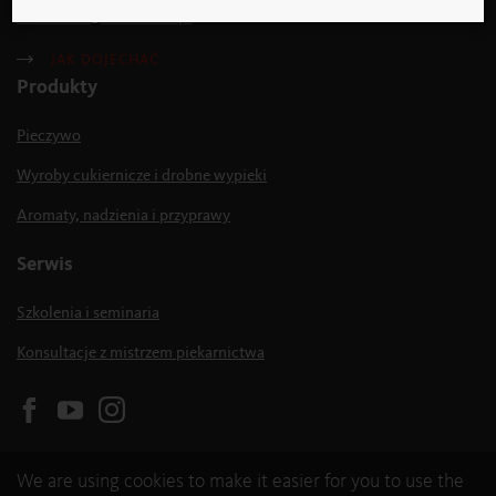
backaldrin
@
backaldrin
.
pl
JAK DOJECHAĆ
Produkty
Pieczywo
Wyroby cukiernicze i drobne wypieki
Aromaty, nadzienia i przyprawy
Serwis
Szkolenia i seminaria
Konsultacje z mistrzem piekarnictwa
We are using cookies to make it easier for you to use the