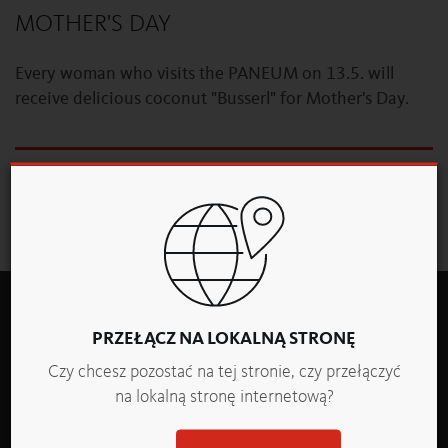
MOTHER'S DAY
Every woman who visits the PANEUM on 13.5. will
receive delicious coconut "Busserl" for Mother's Day.
PRZEGLĄD
WIADOMOŚCI
PRZEŁĄCZ NA LOKALNĄ STRONĘ
Czy chcesz pozostać na tej stronie, czy przełączyć
na lokalną stronę internetową?
Backaldrin Polska Sp. z o.o.