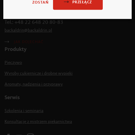
PRZEŁĄCZ
ZOSTAŃ
02-867 Warszawa
PL-Ul. Baletowa 32
Tel.: +48 22 648 20 80-83
backaldrin
@
backaldrin
.
pl
JAK DOJECHAĆ
Produkty
Pieczywo
Wyroby cukiernicze i drobne wypieki
Aromaty, nadzienia i przyprawy
Serwis
Szkolenia i seminaria
Konsultacje z mistrzem piekarnictwa