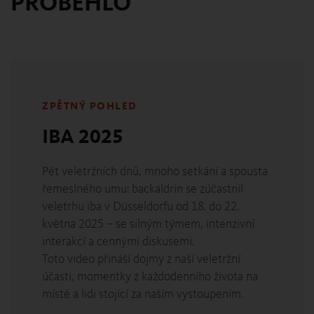
PROBĚHLO
ZPĚTNÝ POHLED
IBA 2025
Pět veletržních dnů, mnoho setkání a spousta
řemeslného umu: backaldrin se zúčastnil
veletrhu iba v Düsseldorfu od 18. do 22.
května 2025 – se silným týmem, intenzivní
interakcí a cennými diskusemi.
Toto video přináší dojmy z naší veletržní
účasti, momentky z každodenního života na
místě a lidi stojící za naším vystoupením.