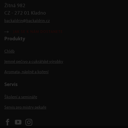
Žitná 982
CZ - 272 01 Kladno
backaldrin
@
backaldrin
.
cz
JAK SE K NÁM DOSTANETE
Produkty
Chléb
Jemné pečivo a cukrářské výrobky
Aromata, náplně a koření
Servis
Školení a semináře
Servis pro mistry pekaře