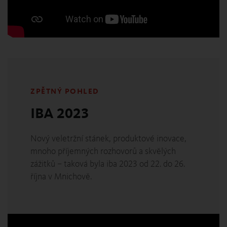
ZPĚTNÝ POHLED
IBA 2023
Nový veletržní stánek, produktové inovace,
mnoho příjemných rozhovorů a skvělých
zážitků – taková byla iba 2023 od 22. do 26.
října v Mnichově.