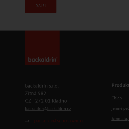
DALŠÍ
Produk
backaldrin s.r.o.
Žitná 982
Chléb
CZ - 272 01 Kladno
Jemné peč
backaldrin
@
backaldrin
.
cz
Aromata, 
JAK SE K NÁM DOSTANETE