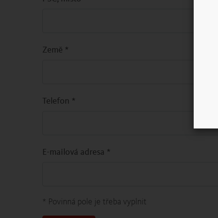
Země
*
Telefon
*
E-mailová adresa
*
* Povinná pole je třeba vyplnit