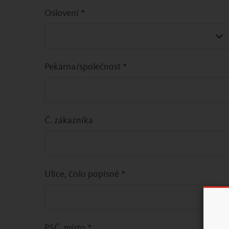
Oslovení
*
Pekárna/společnost
*
Č. zákazníka
Ulice, číslo popisné
*
PSČ, místo
*