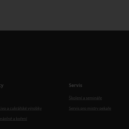
ty
Servis
Školení a semináře
ivo a cukrářské výrobky
Servis pro mistry pekaře
náplně a koření