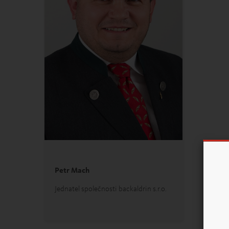
Petr Mach
Jednatel společnosti backaldrin s.r.o.