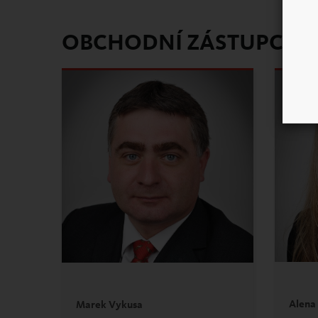
OBCHODNÍ ZÁSTUPCI
Alena
Marek Vykusa