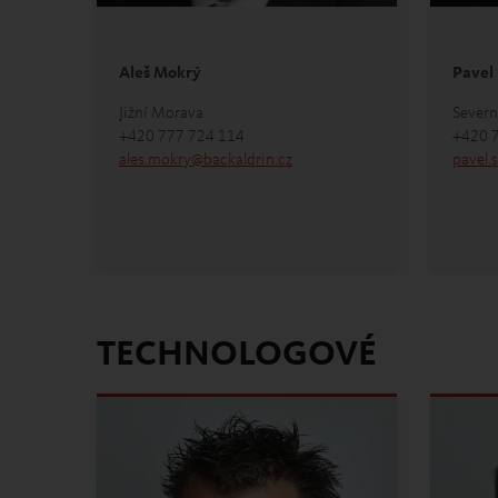
Aleš Mokrý
Pavel
Jižní Morava
Severn
+420 777 724 114
+420 
ales.mokry
@
backaldrin
.
cz
pavel.
TECHNOLOGOVÉ