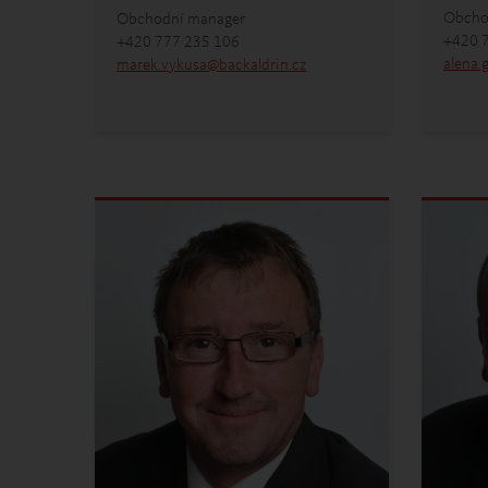
Obcho
Obchodní manager
+420 
+420 777 235 106
alena.
marek.vykusa
@
backaldrin
.
cz