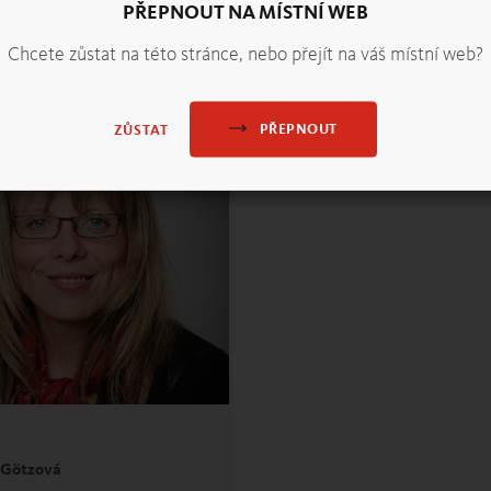
PŘEPNOUT NA MÍSTNÍ WEB
Chcete zůstat na této stránce, nebo přejít na váš místní web?
PŘEPNOUT
ZŮSTAT
 Götzová