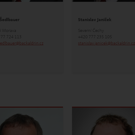
 Šedlbauer
Stanislav Janíček
í Morava
Severní Čechy
777 724 113
+420 777 235 105
sedlbauer
@
backaldrin
.
cz
stanislav.janicek
@
backaldrin
.
cz