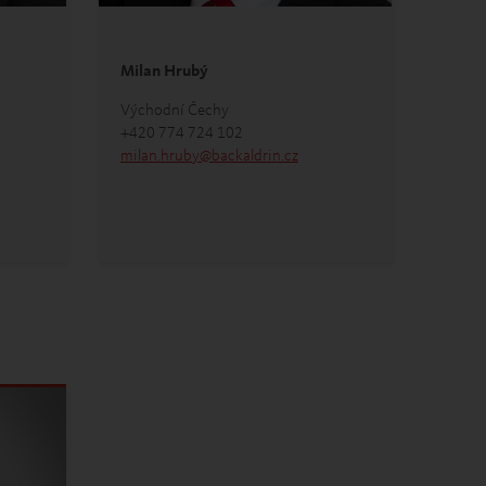
Milan Hrubý
Východní Čechy
+420 774 724 102
milan.hruby
@
backaldrin
.
cz