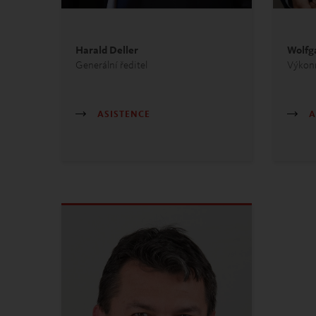
Harald Deller
Wolfg
Generální ředitel
Výkonn
ASISTENCE
A