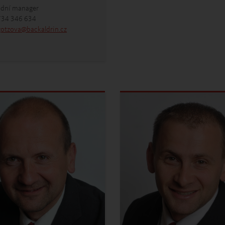
dní manager
734 346 634
gotzova
@
backaldrin
.
cz