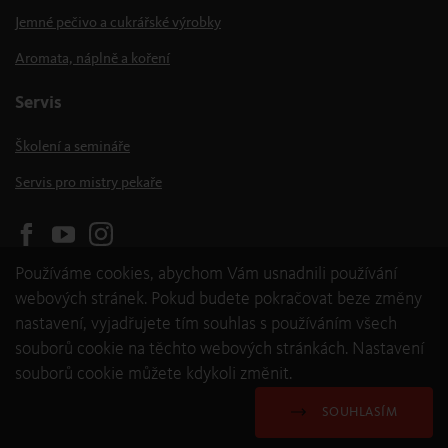
Jemné pečivo a cukrářské výrobky
Aromata, náplně a koření
Servis
Školení a semináře
Servis pro mistry pekaře
Používáme cookies, abychom Vám usnadnili používání
webových stránek. Pokud budete pokračovat beze změny
nastavení, vyjadřujete tím souhlas s používáním všech
souborů cookie na těchto webových stránkách. Nastavení
souborů cookie můžete kdykoli změnit.
© 2026 backaldrin International The Kornspitz Company GmbH
Ochrana dat a cookies
Všeobecné podmínky
Impressum
SOUHLASÍM