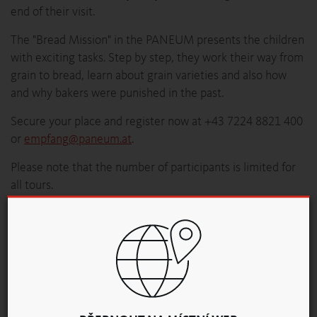
end of their visit.
The "Bread Mission" in the PANEUM presents the children
with exciting tasks. Step by step, they work their way from
grain to bread, learn about grain varieties and also how
and why bakers were punished in the past.
Secure your place and register now at +43 7224 8821 400
or
empfang
@
paneum
.
at
.
Please note that the number of participants is limited for
all tours.
From 10:30 to 11:45 a.m.
For 6-14 year olds