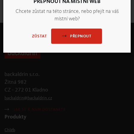
PŘEPNOUT NA MÍSTNÍ WEB
Přehled všech novinek
Chcete zůstat na této stránce, nebo přejít na váš
místní web?
PŘEPNOUT
ZŮSTAT
backaldrin s.r.o.
Žitná 982
CZ - 272 01 Kladno
backaldrin
@
backaldrin
.
cz
JAK SE K NÁM DOSTANETE
Produkty
Chléb