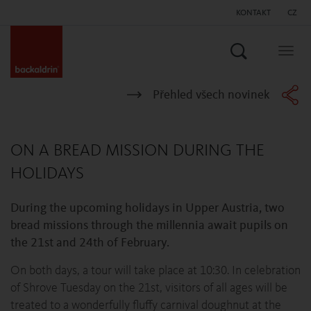
KONTAKT
CZ
Vyhledat
Togg
navig
Přehled všech novinek
ON A BREAD MISSION DURING THE
HOLIDAYS
During the upcoming holidays in Upper Austria, two
bread missions through the millennia await pupils on
the 21st and 24th of February.
On both days, a tour will take place at 10:30. In celebration
of Shrove Tuesday on the 21st, visitors of all ages will be
treated to a wonderfully fluffy carnival doughnut at the