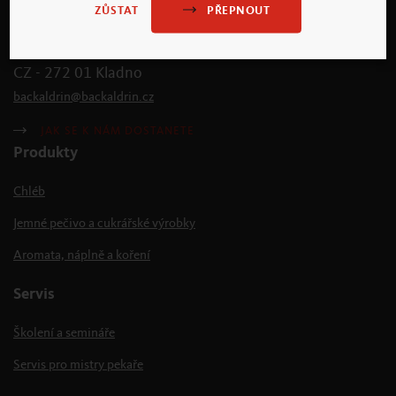
PŘEPNOUT
ZŮSTAT
backaldrin s.r.o.
Žitná 982
CZ - 272 01 Kladno
backaldrin
@
backaldrin
.
cz
JAK SE K NÁM DOSTANETE
Produkty
Chléb
Jemné pečivo a cukrářské výrobky
Aromata, náplně a koření
Servis
Školení a semináře
Servis pro mistry pekaře