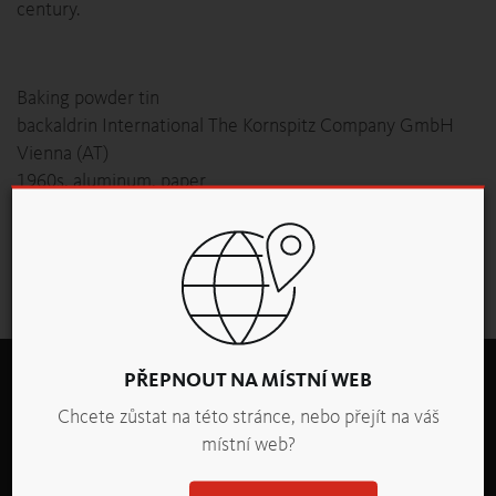
century.
Baking powder tin
backaldrin International The Kornspitz Company GmbH
Vienna (AT)
1960s, aluminum, paper
Přehled všech novinek
PŘEPNOUT NA MÍSTNÍ WEB
Chcete zůstat na této stránce, nebo přejít na váš
místní web?