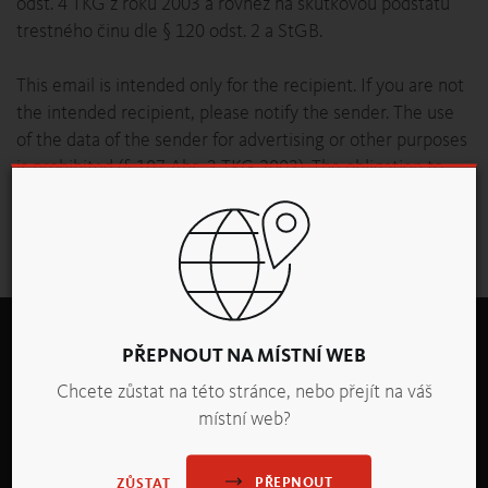
odst. 4 TKG z roku 2003 a rovněž na skutkovou podstatu
trestného činu dle § 120 odst. 2 a StGB.
This email is intended only for the recipient. If you are not
the intended recipient, please notify the sender. The use
of the data of the sender for advertising or other purposes
is prohibited (§ 107 Abs. 3 TKG 2003). The obligation to
delete according to § 93 Abs. 4 TKG 2003 and the criminal
elements of § 120 Abs. 2a StGB are pointed out.
PŘEPNOUT NA MÍSTNÍ WEB
Chcete zůstat na této stránce, nebo přejít na váš
místní web?
PŘEPNOUT
backaldrin s.r.o.
ZŮSTAT