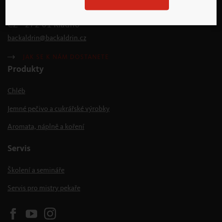
Žitná 982
CZ - 272 01 Kladno
backaldrin
@
backaldrin
.
cz
JAK SE K NÁM DOSTANETE
Produkty
Chléb
Jemné pečivo a cukrářské výrobky
Aromata, náplně a koření
Servis
Školení a semináře
Servis pro mistry pekaře