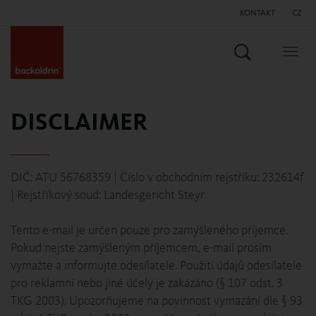
KONTAKT
CZ
Vyhledat
Togg
navig
DISCLAIMER
DIČ: ATU 56768359 | Číslo v obchodním rejstříku: 232614f
| Rejstříkový soud: Landesgericht Steyr
Tento e-mail je určen pouze pro zamýšleného příjemce.
Pokud nejste zamýšleným příjemcem, e-mail prosím
vymažte a informujte odesílatele. Použití údajů odesílatele
pro reklamní nebo jiné účely je zakázáno (§ 107 odst. 3
TKG 2003). Upozorňujeme na povinnost vymazání dle § 93